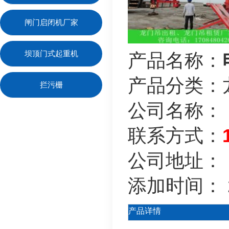
闸门启闭机厂家
坝顶门式起重机
产品名称：
产品分类：
拦污栅
公司名称：
联系方式：
公司地址：
添加时间：
产品详情