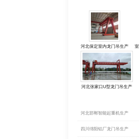
相关产品
河北保定室内龙门吊生产
室
河北张家口U型龙门吊生产
相关资料
河北邯郸智能起重机生产
四川绵阳铝厂龙门吊生产