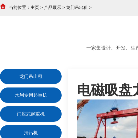
当前位置：
主页
>
产品展示
>
龙门吊出租
>
一家集设计、开发、生
龙门吊出租
电磁吸盘
水利专用起重机
门座式起重机
清污机