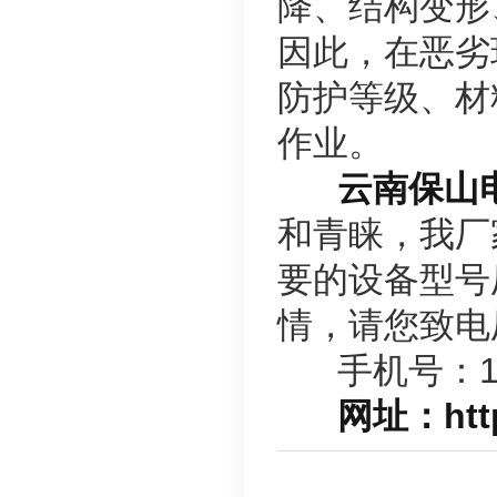
降、结构变形
因此，在恶劣
防护等级、材
作业。
云南保山
和青睐，我厂
要的设备型号
情，请您致电
手机号：170
网址：http:/