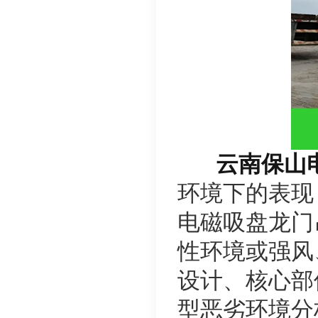
云南保山
环境下的表现
电磁吸盘龙门
性环境或强风
设计、核心部
型恶劣环境分