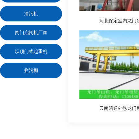
清污机
河北保定室内龙门
闸门启闭机厂家
坝顶门式起重机
拦污栅
云南昭通外悬龙门