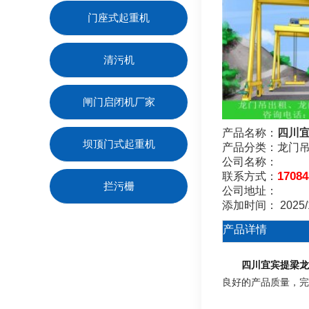
门座式起重机
清污机
闸门启闭机厂家
产品名称：
四川
坝顶门式起重机
产品分类：
龙门
公司名称：
17084
联系方式：
拦污栅
公司地址：
添加时间：
2025/
产品详情
四川宜宾提梁龙
良好的产品质量，完