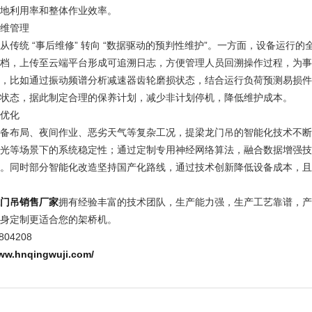
地利用率和整体作业效率。
维管理
从传统 “事后维修” 转向 “数据驱动的预判性维护”。一方面，设备运
档，上传至云端平台形成可追溯日志，方便管理人员回溯操作过程，为事
，比如通过振动频谱分析减速器齿轮磨损状态，结合运行负荷预测易损件
状态，据此制定合理的保养计划，减少非计划停机，降低维护成本。
优化
备布局、夜间作业、恶劣天气等复杂工况，提梁龙门吊的智能化技术不断优
光等场景下的系统稳定性；通过定制专用神经网络算法，融合数据增强技
。同时部分智能化改造坚持国产化路线，通过技术创新降低设备成本，且
门吊销售厂家
拥有经验丰富的技术团队，生产能力强，生产工艺靠谱，产
身定制更适合您的架桥机。
04208
hnqingwuji.com/