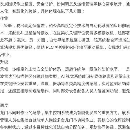
发展围绕作业精度、安全防护、协同调度及运维管理等核心需求展开，通
人化、智慧化的跨越，具体体现在以下几方面：
作业
工经验，易出现定位偏差，如今高精度定位技术与自动化系统的应用彻底解决了
术，搭配北斗卫星信号接收，在提梁机关键部位安装多模接收机，还部署多
差不超 3 毫米。另一方面，自动寻址系统逐步普及，该系统整合环境感
算法规划最优路径，借助 PLC 将控制指令传输至驱动系统，实现龙门吊自
吊运作业。
升级
天候、多维度的主动安全防护体系，远超传统单一限位的防护水平。一是防碰
波雷达可扫描并区分障碍物类型，AI 视觉系统能识别梁体轮廓和运梁车
在关键部位安装重量、温度、振动等各类高精度传感器，实时监测吊钩荷
报，还能直接限制危险动作。同时部分设备配备人员入侵监测功能，避免
调度
龙门吊同时作业的场景，集中控制系统成为智能化发展的重要方向。该系
管理人员在集控台就能单人操控多台龙门吊协同作业。其核心的仓库控制系
备实时状态，通过多目标优化算法自动分配任务、规划协同路径，既避免