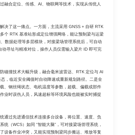
过融合定位、传感、AI、物联网等技术，实现从传统人
这一痛点。一方面，主流采用 GNSS + 自研 RTK
个 RTK 基准站形成定位增强网络，能让预制梁与运梁
知、数据处理等多层模块，对接梁场管理系统后，可自动
动寻址与精准对位，操作人员仅需输入梁片 ID 即可完
撞技术大幅升级，融合毫米波雷达、RTK 定位与 AI
姿态，临近安全阈值时自动降速或重新规划路径。二是全
载、钢丝绳状态、电机温度等参数，超载、偏载或部件
作业时误伤人员，风速超标等环境风险也能被实时捕捉
统通过先进通信技术连接多台设备，将位置、速度、负
统（WCS）如同 “智能大脑”，可对接梁场管理系统，
了设备作业冲突，又能实现预制梁同步搬运、堆放等复