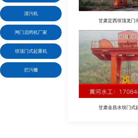
清污机
甘肃定西坝顶龙门
闸门启闭机厂家
坝顶门式起重机
拦污栅
甘肃金昌水坝门式